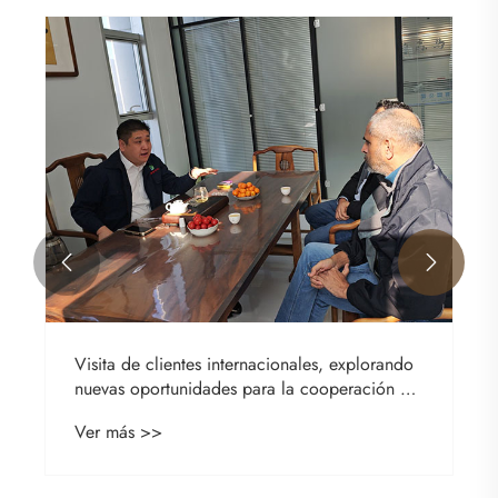


Visita de clientes internacionales, explorando
¿P
nuevas oportunidades para la cooperación en
pi
pisos
Ver más >>
Ve