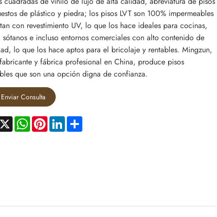
s cuadradas de vinilo de lujo de alta calidad, abreviatura de pisos
stos de plástico y piedra; los pisos LVT son 100% impermeables
tan con revestimiento UV, lo que los hace ideales para cocinas,
 sótanos e incluso entornos comerciales con alto contenido de
d, lo que los hace aptos para el bricolaje y rentables. Mingzun,
abricante y fábrica profesional en China, produce pisos
bles que son una opción digna de confianza.
Enviar Consulta
acebook
X
WhatsApp
Pinterest
LinkedIn
Share