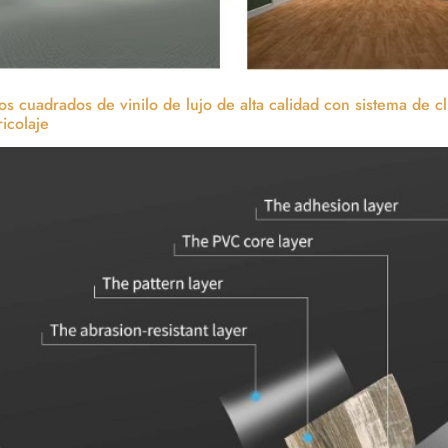
os cuadrados de vinilo de lujo de alta calidad con sistema de cli
ricolaje