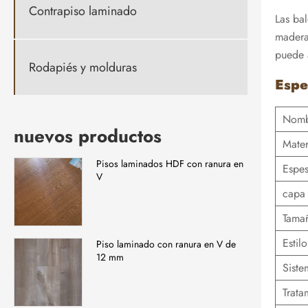
Contrapiso laminado
Las ba
madera
puede 
Rodapiés y molduras
Espe
Nomb
nuevos productos
Mater
Pisos laminados HDF con ranura en
Espe
V
capa 
Tama
Estil
Piso laminado con ranura en V de
12 mm
Siste
Trata