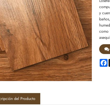
Loseta
compue
y cuen
baños,
humeda
como f
asequi
F
cripción del Producto