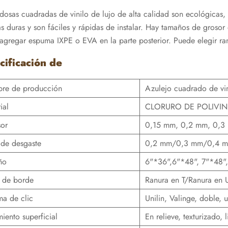
ldosas cuadradas de vinilo de lujo de alta calidad son ecológicas
s duras y son fáciles y rápidas de instalar. Hay tamaños de gro
agregar espuma IXPE o EVA en la parte posterior. Puede elegir ra
cificación de
re de producción
Azulejo cuadrado de vin
ial
CLORURO DE POLIVIN
sor
0,15 mm, 0,2 mm, 0,3
de desgaste
0,2 mm/0,3 mm/0,4 
ño
6"*36",6"*48", 7"*48",
o de borde
Ranura en T/Ranura en 
ma de clic
Unilin, Valinge, doble, u
miento superficial
En relieve, texturizado,