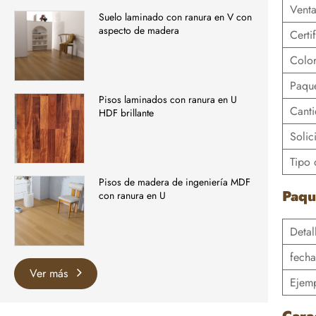
Venta
Suelo laminado con ranura en V con
aspecto de madera
Certi
Colo
Paqu
Pisos laminados con ranura en U
Cant
HDF brillante
Solic
Tipo 
Pisos de madera de ingeniería MDF
Paqu
con ranura en U
Detal
fecha
Ver más
Ejem