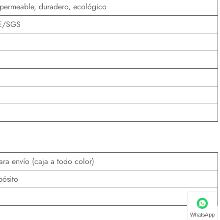
mpermeable, duradero, ecológico
E/SGS
a envío (caja a todo color)
pósito
WhatsApp