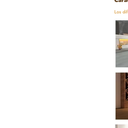
Cara
Los di