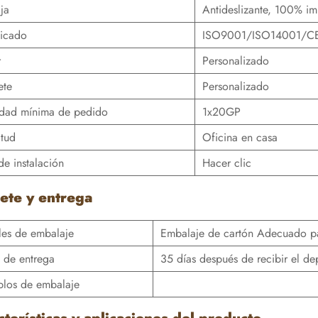
ja
Antideslizante, 100% i
ficado
ISO9001/ISO14001/C
r
Personalizado
ete
Personalizado
idad mínima de pedido
1x20GP
itud
Oficina en casa
de instalación
Hacer clic
ete y entrega
les de embalaje
Embalaje de cartón Adecuado par
 de entrega
35 días después de recibir el de
plos de embalaje